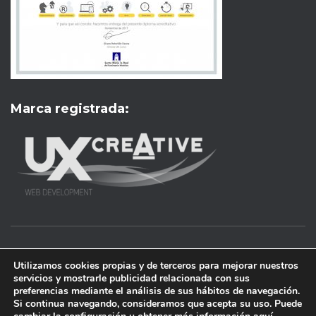
Marca registrada:
UX Creative
Desarrollado web
Aviso Legal
|
Privacidad y Protección de Datos
|
Política de
Utilizamos cookies propias y de terceros para mejorar nuestros
Cookies
servicios y mostrarle publicidad relacionada con sus
preferencias mediante el análisis de sus hábitos de navegación.
UX Creative ©
| 2025 Todos los derechos reservados.
Si continua navegando, consideramos que acepta su uso. Puede