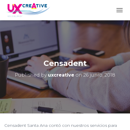
TOGG
Censadent
Published by
uxcreative
on
26 junio, 2018
Censadent Santa Ana contó con nuestros servicios para