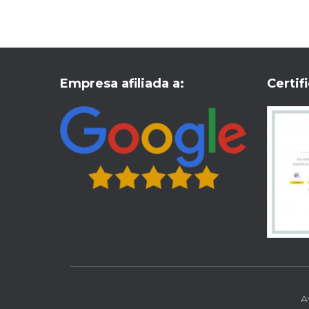
Empresa afiliada a:
Certi
UX Creative
Desarrollado web
A