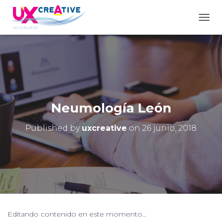
TOGG
Neumología León
Published by
uxcreative
on
26 junio, 2018
Editando contenido en este momento…